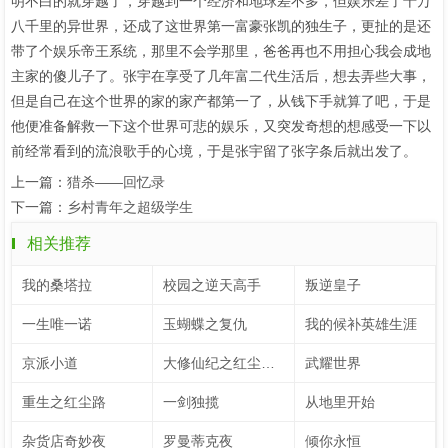
明不白的就穿越了，穿越到一个经济和地球差不多，但娱乐差了十万
八千里的异世界，还成了这世界第一富豪张凯的独生子，更扯的是还
带了个娱乐帝王系统，那里不会学那里，爸爸再也不用担心我会成地
主家的傻儿子了。张宇在享受了几年富二代生活后，想去弄些大事，
但是自己在这个世界的家的家产都第一了，从钱下手就算了吧，于是
他便准备解救一下这个世界可悲的娱乐，又突发奇想的想感受一下以
前经常看到的流浪歌手的心境，于是张宇留了张字条后就出发了。
上一篇：
猎杀——回忆录
下一篇：
乡村青年之超级学生
相关推荐
我的桑塔拉
校园之逆天高手
叛逆皇子
一生唯一诺
玉蝴蝶之复仇
我的候补英雄生涯
京派小道
大修仙纪之红尘炼心
武耀世界
重生之红尘路
一剑独揽
从地里开始
杂货店奇妙夜
罗曼蒂克夜
倾你永恒