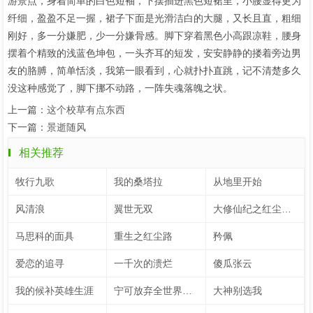
游景点，身着简单的白色短袖，下摆插进黑色短裙里，小腰显得更为
纤细，盈盈不足一握，裙子下面是光滑洁白的大腿，又长且直，粗细
刚好，多一分嫌肥，少一分嫌骨感。脚下穿着黑色小高跟凉鞋，腰身
摆着个精致的浅蓝色坤包，一头齐耳的短发，安安静静的搂着旁边男
友的胳膊，简单恬淡，我第一眼看到，心就扑扑直跳，记不清楚多久
没这种感觉了，脚下挪不动路，一阵失魂落魄之状。
上一篇：
这个校草有点东西
下一篇：
景逝随风
相关推荐
牧行九歌
我的桑塔拉
从地里开始
风清浪
翼世无双
大修仙纪之红尘炼心
马思科的面具
重生之红尘路
矜佩
爱恋的追寻
一千次的溃烂
傻瓜张云
我的候补英雄生涯
宁可放弃全世界，也要去爱你
大神别选我